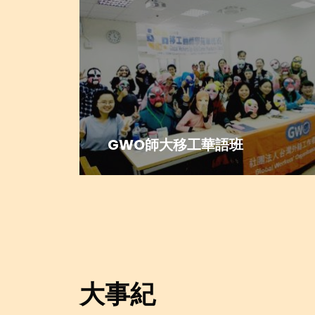
GWO師大移工華語班
大事紀