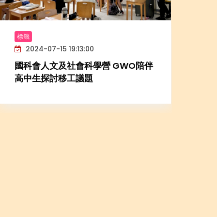
標籤
標籤
2024-07-15 19:13:00
2024
國科會人文及社會科學營 GWO陪伴
本會
高中生探討移工議題
華語