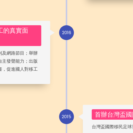
工的真實面
2016
刊及網路節目；舉辦
自主發聲能力；出版
書，促進國人對移工
首辦台灣盃國
2015
台灣盃國際移民足球