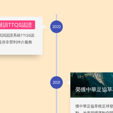
訓TTQS認證
2022
訓認證系統TTQS認
提供非營利仲介服務
2021
榮獲中華足協草
獲中華足協草根足球發
動、改善我國運動空